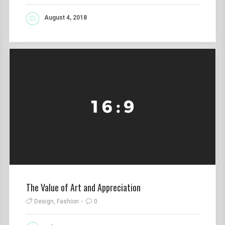
August 4, 2018
READ MORE
The Value of Art and Appreciation
Design, Fashion
0