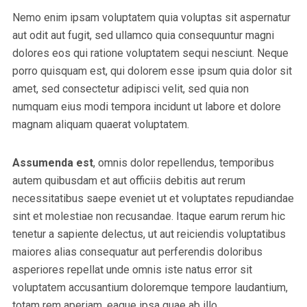
Nemo enim ipsam voluptatem quia voluptas sit aspernatur
aut odit aut fugit, sed ullamco quia consequuntur magni
dolores eos qui ratione voluptatem sequi nesciunt. Neque
porro quisquam est, qui dolorem esse ipsum quia dolor sit
amet, sed consectetur adipisci velit, sed quia non
numquam eius modi tempora incidunt ut labore et dolore
magnam aliquam quaerat voluptatem.
Assumenda est
, omnis dolor repellendus, temporibus
autem quibusdam et aut officiis debitis aut rerum
necessitatibus saepe eveniet ut et voluptates repudiandae
sint et molestiae non recusandae. Itaque earum rerum hic
tenetur a sapiente delectus, ut aut reiciendis voluptatibus
maiores alias consequatur aut perferendis doloribus
asperiores repellat unde omnis iste natus error sit
voluptatem accusantium doloremque tempore laudantium,
totam rem aperiam, eaque ipsa quae ab illo.