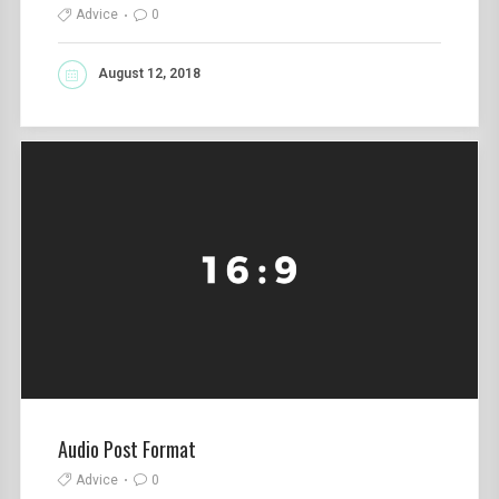
Advice
0
August 12, 2018
READ MORE
Audio Post Format
Advice
0