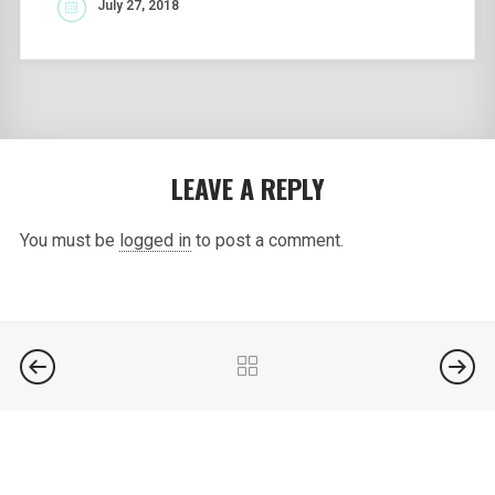
July 27, 2018
READ MORE
LEAVE A REPLY
You must be
logged in
to post a comment.